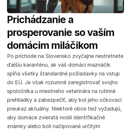
Prichádzanie a 
prosperovanie so vaším 
domácim miláčikom
Po príchode na Slovensko zvyčajne nestretnete 
ďalšiu karanténu, ak váš domáci maznáčik 
spĺňa všetky štandardné požiadavky na vstup 
do EÚ. Je však rozumné zaregistrovať svojho 
spoločníka u miestneho veterinára na rutinné 
prehliadky a zabezpečiť, aby bol jeho očkovací 
preukaz aktuálny. Niektoré obce tiež vyžadujú, 
aby domáce zvieratá nosili identifikačné 
známky alebo boli načipované určitým 