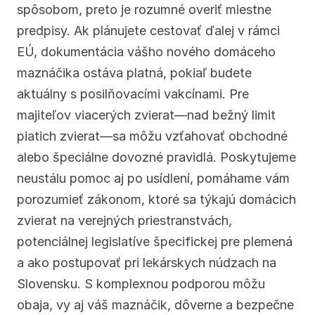
spôsobom, preto je rozumné overiť miestne 
predpisy. Ak plánujete cestovať ďalej v rámci 
EÚ, dokumentácia vášho nového domáceho 
maznáčika ostáva platná, pokiaľ budete 
aktuálny s posilňovacími vakcínami. Pre 
majiteľov viacerých zvierat—nad bežný limit 
piatich zvierat—sa môžu vzťahovať obchodné 
alebo špeciálne dovozné pravidlá. Poskytujeme 
neustálu pomoc aj po usídlení, pomáhame vám 
porozumieť zákonom, ktoré sa týkajú domácich 
zvierat na verejných priestranstvách, 
potenciálnej legislatíve špecifickej pre plemená 
a ako postupovať pri lekárskych núdzach na 
Slovensku. S komplexnou podporou môžu 
obaja, vy aj váš maznáčik, dôverne a bezpečne 