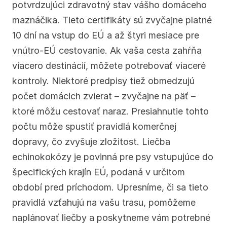
potvrdzujúci zdravotný stav vášho domáceho 
maznáčika. Tieto certifikáty sú zvyčajne platné 
10 dní na vstup do EÚ a až štyri mesiace pre 
vnútro-EÚ cestovanie. Ak vaša cesta zahŕňa 
viacero destinácií, môžete potrebovať viaceré 
kontroly. Niektoré predpisy tiež obmedzujú 
počet domácich zvierat – zvyčajne na päť – 
ktoré môžu cestovať naraz. Presiahnutie tohto 
počtu môže spustiť pravidlá komerčnej 
dopravy, čo zvyšuje zložitost. Liečba 
echinokokózy je povinná pre psy vstupujúce do 
špecifických krajín EÚ, podaná v určitom 
období pred príchodom. Upresníme, či sa tieto 
pravidlá vzťahujú na vašu trasu, pomôžeme 
naplánovať liečby a poskytneme vám potrebné 