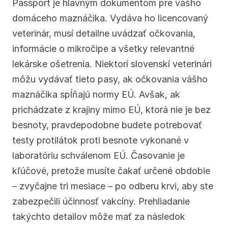
Passport je hlavným dokumentom pre vášho 
domáceho maznáčika. Vydáva ho licencovaný 
veterinár, musí detailne uvádzať očkovania, 
informácie o mikročipe a všetky relevantné 
lekárske ošetrenia. Niektorí slovenskí veterinári 
môžu vydávať tieto pasy, ak očkovania vášho 
maznáčika spĺňajú normy EÚ. Avšak, ak 
prichádzate z krajiny mimo EÚ, ktorá nie je bez 
besnoty, pravdepodobne budete potrebovať 
testy protilátok proti besnote vykonané v 
laboratóriu schválenom EÚ. Časovanie je 
kľúčové, pretože musíte čakať určené obdobie 
– zvyčajne tri mesiace – po odberu krvi, aby ste 
zabezpečili účinnosť vakcíny. Prehliadanie 
takýchto detailov môže mať za následok 