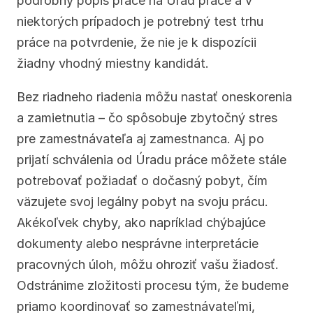
podrobný popis práce na Úrad práce a v 
niektorých prípadoch je potrebný test trhu 
práce na potvrdenie, že nie je k dispozícii 
žiadny vhodný miestny kandidát.
Bez riadneho riadenia môžu nastať oneskorenia 
a zamietnutia – čo spôsobuje zbytočný stres 
pre zamestnávateľa aj zamestnanca. Aj po 
prijatí schválenia od Úradu práce môžete stále 
potrebovať požiadať o dočasný pobyt, čím 
väzujete svoj legálny pobyt na svoju prácu. 
Akékoľvek chyby, ako napríklad chýbajúce 
dokumenty alebo nesprávne interpretácie 
pracovných úloh, môžu ohroziť vašu žiadosť. 
Odstránime zložitosti procesu tým, že budeme 
priamo koordinovať so zamestnávateľmi, 