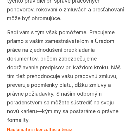
týchto pravidiel pri správe pracovných 
pohovorov, rokovaní o zmluvách a presťahovaní 
môže byť ohromujúce.
Radi vám s tým však pomôžeme. Pracujeme 
priamo s vaším zamestnávateľom a Úradom 
práce na zjednodušení predkladania 
dokumentov, pričom zabezpečujeme 
dodržiavanie predpisov pri každom kroku. Náš 
tím tiež prehodnocuje vašu pracovnú zmluvu, 
preveruje podmienky platu, dĺžku zmluvy a 
právne požiadavky. S naším odborným 
poradenstvom sa môžete sústrediť na svoju 
novú kariéru—kým my sa postaráme o právne 
formality.
Naplánujte si konzultáciu teraz