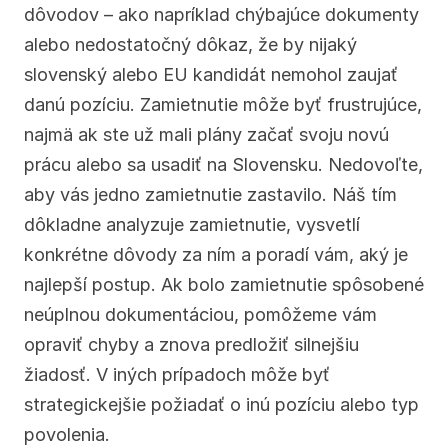
dôvodov – ako napríklad chýbajúce dokumenty 
alebo nedostatočný dôkaz, že by nijaký 
slovenský alebo EU kandidát nemohol zaujať 
danú pozíciu. Zamietnutie môže byť frustrujúce, 
najmä ak ste už mali plány začať svoju novú 
prácu alebo sa usadiť na Slovensku. Nedovoľte, 
aby vás jedno zamietnutie zastavilo. Náš tím 
dôkladne analyzuje zamietnutie, vysvetlí 
konkrétne dôvody za ním a poradí vám, aký je 
najlepší postup. Ak bolo zamietnutie spôsobené 
neúplnou dokumentáciou, pomôžeme vám 
opraviť chyby a znova predložiť silnejšiu 
žiadosť. V iných prípadoch môže byť 
strategickejšie požiadať o inú pozíciu alebo typ 
povolenia.