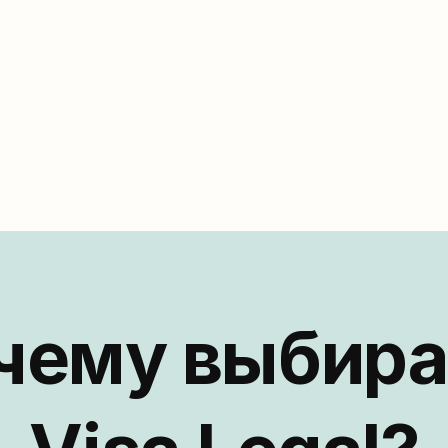
двойному гражданству и правам на 
бр
словацкое наследие
св
Показать
чему выбира