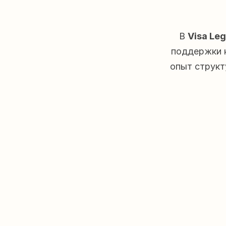
В 
Visa Leg
поддержки к
опыт структ
Виза и место жительства
Ваш гид по визам, разрешениям на 