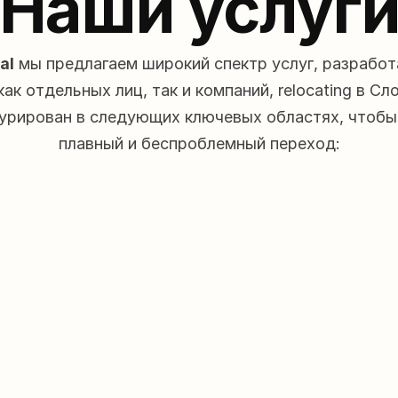
Наши услуг
al
 мы предлагаем широкий спектр услуг, разработ
ак отдельных лиц, так и компаний, relocating в Сл
урирован в следующих ключевых областях, чтобы 
плавный и беспроблемный переход:
Словакское гражданство
С
Узнайте о путях к натурализации, 
Юр