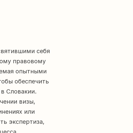
святившими себя 
ому правовому 
емая опытными 
обы обеспечить 
в Словакии. 
чении визы, 
нениях или 
ть экспертиза, 
цесса.