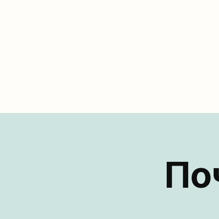
жительство и законным пребываниям в 
Словакии
Показать
По